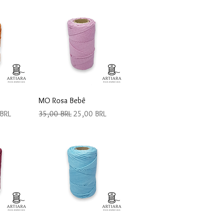
da
Vista rápida
MO Rosa Bebê
de oferta
Precio
Precio de oferta
BRL
35,00 BRL
25,00 BRL