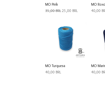
Vista rápida
V
MO Pink
MO Rox
Precio
Precio de oferta
Precio
35,00 BRL
25,00 BRL
40,00 B
Vista rápida
V
MO Turquesa
MO Mari
Precio
Precio
40,00 BRL
40,00 B