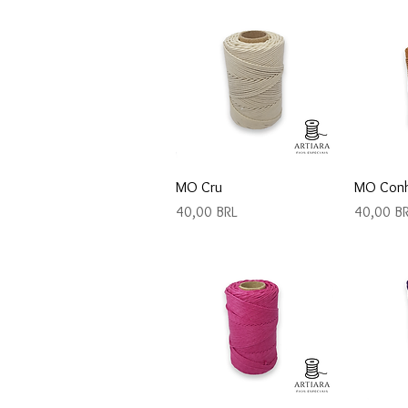
Vista rápida
V
MO Cru
MO Con
Precio
Precio
40,00 BRL
40,00 B