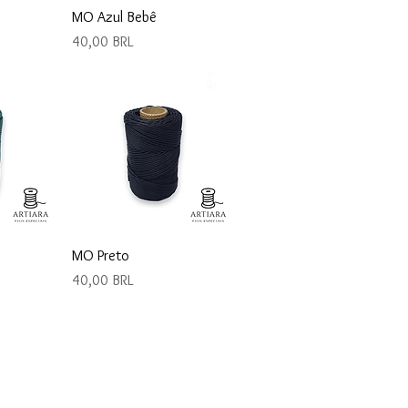
da
Vista rápida
MO Azul Bebê
Precio
40,00 BRL
da
Vista rápida
MO Preto
Precio
40,00 BRL