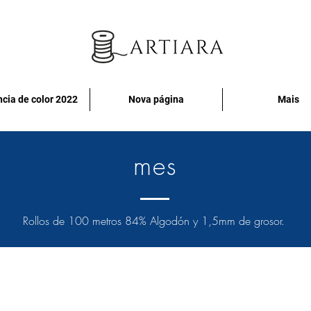
cia de color 2022
Nova página
Mais
mes
Rollos de 100 metros 84% Algodón y 1,5mm de grosor.