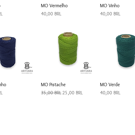
ista rápida
Vista rápida
Vista rápi
o
MO Vermelho
MO Vinho
Precio
Precio
RL
40,00 BRL
40,00 BRL
ista rápida
Vista rápida
Vista rápi
nho
MO Pistache
MO Verde
Precio
Precio de oferta
Precio
RL
35,00 BRL
25,00 BRL
40,00 BRL