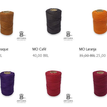
ista rápida
Vista rápida
Vista rápi
haque
MO Café
MO Laranja
Precio
Precio
Precio 
RL
40,00 BRL
35,00 BRL
25,00 