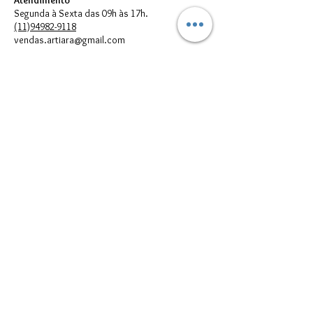
Atendimento
Segunda à Sexta das 09h às 17h.
(11)94982-9118
vendas.artiara@gmail.com
FORMAS DE PAGAMENTO
© 2023 por Artiara.
Artiara Comércio de Bijouterias em geral Ltda. - CNPJ:
00.614.301
/0001-05
vendas.artiara@gmail.com - Telefone:
(11) 94982-9118
Todos direitos reservados à Artiara - CNPJ
00.614.301
/0001-05 - São
Paulo - SP
Imagens meramente Ilustrativas. Podem existir diferenças entre as
cores e/ou estampas reais dos produtos e suas respectivas
reproduções digitais que aparecem no seu monitor; portanto, elas
devem ser utilizadas apenas como referências.