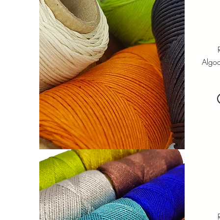
R
Algo
R