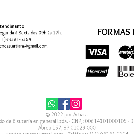
tendimento
FORMAS 
egunda à Sexta das 09h às 17h.
11)98381-6364
endas.artiara@gmail.com
© 2022 por Artiara.
io de Bisutería en general Ltda. - CNPJ: 00614301000105 - R
Abreu 157, SP 01029-000