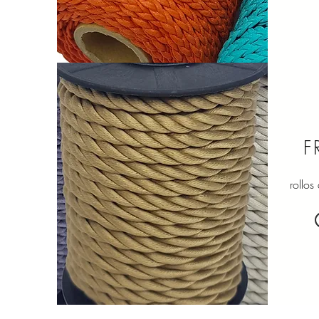
F
rollos