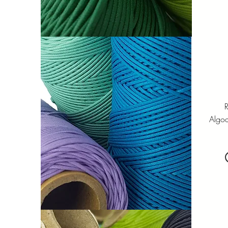
R
Algo