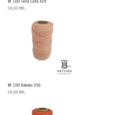
BF 100 Terra Cota 329
Precio
58,00 BRL
BF 100 Salmão 336
Precio
58,00 BRL