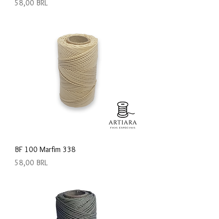
Precio
58,00 BRL
BF 100 Marfim 338
Precio
58,00 BRL