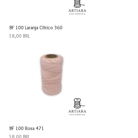
BF 100 Laranja Cítrico 360
Precio
58,00 BRL
BF 100 Rosa 471
Precio
58,00 BRL