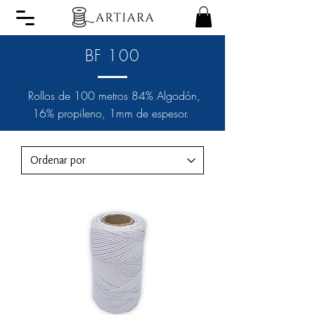
BF 100
Rollos de 100 metros 84% Algodón,
16% propileno, 1mm de espesor.