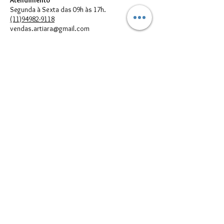
Atendimento
Segunda à Sexta das 09h às 17h.
(11)94982-9118
vendas.artiara@gmail.com
FORMAS DE PAGAMENTO
© 2023 por Artiara.
Artiara Comércio de Bijouterias em geral Ltda. - CNPJ:
00.614.301
/0001-05
vendas.artiara@gmail.com - Telefone:
(11) 94982-9118
Todos direitos reservados à Artiara - CNPJ
00.614.301
/0001-05 - São
Paulo - SP
Imagens meramente Ilustrativas. Podem existir diferenças entre as
cores e/ou estampas reais dos produtos e suas respectivas
reproduções digitais que aparecem no seu monitor; portanto, elas
devem ser utilizadas apenas como referências.