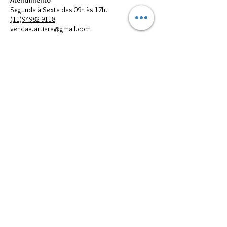
Atendimento
Segunda à Sexta das 09h às 17h.
(11)94982-9118
vendas.artiara@gmail.com
FORMAS DE PAGAMENTO
© 2023 por Artiara.
Artiara Comércio de Bijouterias em geral Ltda. - CNPJ:
00.614.301
/0001-05
vendas.artiara@gmail.com - Telefone:
(11) 94982-9118
Todos direitos reservados à Artiara - CNPJ
00.614.301
/0001-05 - São
Paulo - SP
Imagens meramente Ilustrativas. Podem existir diferenças entre as
cores e/ou estampas reais dos produtos e suas respectivas
reproduções digitais que aparecem no seu monitor; portanto, elas
devem ser utilizadas apenas como referências.