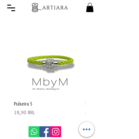
Pulseira 5
Pulseira 4
Precio
Precio
18,90 BRL
28,90 BRL