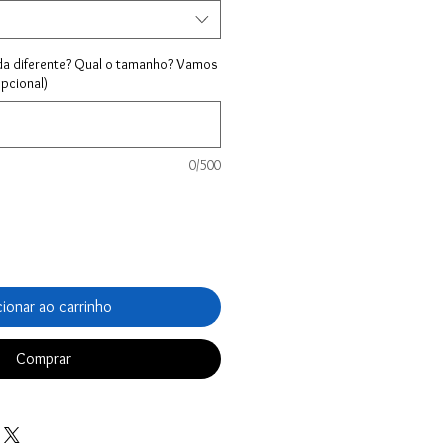
da diferente? Qual o tamanho? Vamos
opcional)
0/500
cionar ao carrinho
Comprar