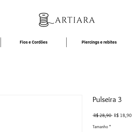
Fios e Cordões
Piercings e rebites
Pulseira 3
Preço
 R$ 28,90 
R$ 18,90
normal
Tamanho
*