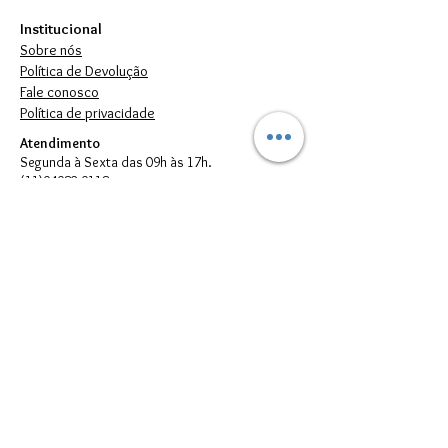
Institucional
Sobre nós
Política de Devolução
Fale conosco
Política de privacidade
Atendimento
Segunda à Sexta das 09h às 17h.
(11)94982-9118
vendas.artiara@gmail.com
FORMAS DE PAGAMENTO
© 2023 por Artiara.
Artiara Comércio de Bijouterias em geral Ltda. - CNPJ: