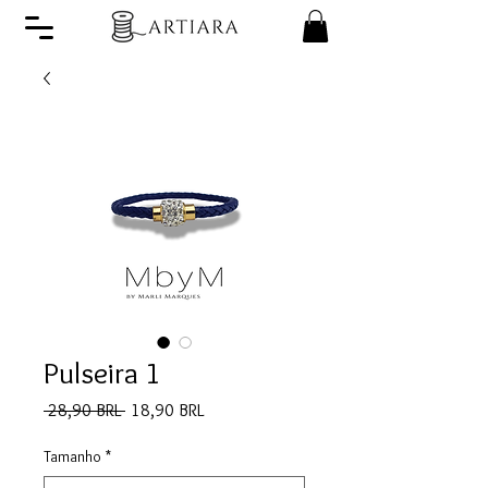
Pulseira 1
Precio
Precio
 28,90 BRL 
18,90 BRL
de
oferta
Tamanho
*