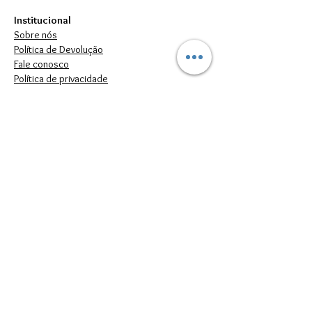
Institucional
Sobre nós
Política de Devolução
Fale conosco
Política de privacidade
Atendimento
Segunda à Sexta das 09h às 17h.
(11)94982-9118
vendas.artiara@gmail.com
FORMAS DE PAGAMENTO
© 2022 por Artiara.
Artiara Comércio de Bisutería en general Ltda. - CNPJ: