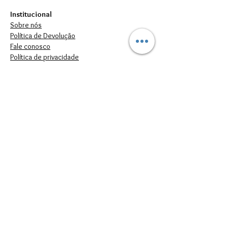
Institucional
Sobre nós
Política de Devolução
Fale conosco
Política de privacidade
Atendimento
Segunda à Sexta das 09h às 17h.
(11)94982-9118
vendas.artiara@gmail.com
FORMAS DE PAGAMENTO
© 2022 por Artiara.
Artiara Comércio de Bisutería en general Ltda. - CNPJ: