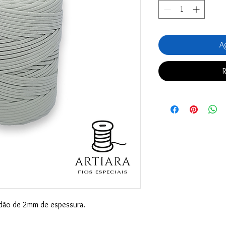
Ag
R
ão de 2mm de espessura.