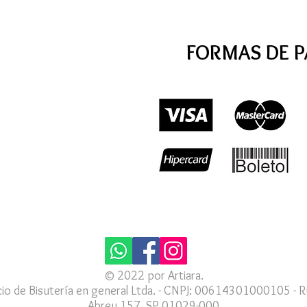
FORMAS DE 
© 2022 por Artiara.
io de Bisutería en general Ltda. - CNPJ: 00614301000105 - R
Abreu 157, SP 01029-000