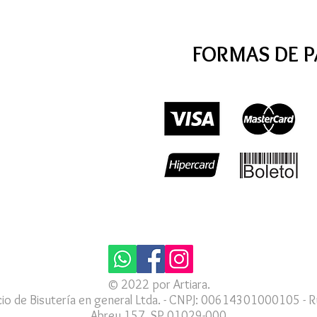
FORMAS DE 
© 2022 por Artiara.
io de Bisutería en general Ltda. - CNPJ: 00614301000105 - R
Abreu 157, SP 01029-000