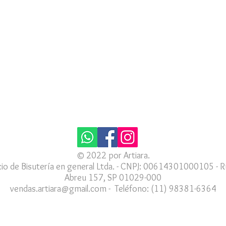
© 2022 por Artiara.
io de Bisutería en general Ltda. - CNPJ: 00614301000105 - R
Abreu 157, SP 01029-000
vendas.artiara@gmail.com
-
Teléfono: (11) 98381-6364