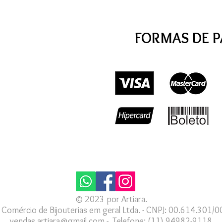
FORMAS DE 
© 2023 por Artiara.
a Comércio de Bijouterias em geral Ltda. - CNPJ: 00.614.301/
vendas.artiara@gmail.com - Telefone:
(11) 94982-9118