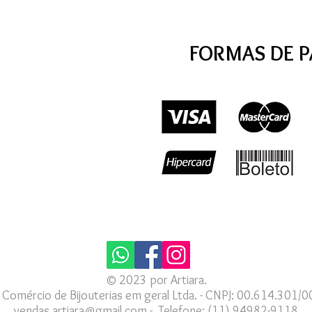
FORMAS DE 
© 2023 por Artiara.
a Comércio de Bijouterias em geral Ltda. - CNPJ: 00.614.301/
vendas.artiara@gmail.com - Telefone:
(11) 94982-9118