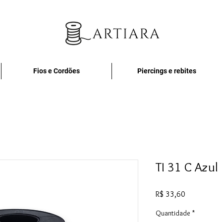
Fios e Cordões
Piercings e rebites
TI 31 C Azul
Preço
R$ 33,60
Quantidade
*