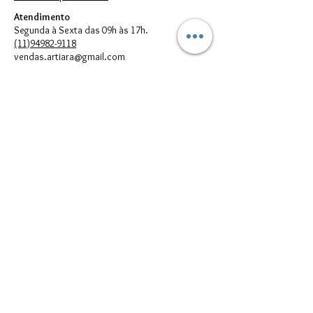
Atendimento
Segunda à Sexta das 09h às 17h.
(11)94982-9118
vendas.artiara@gmail.com
FORMAS DE PAGAMENTO
© 2023 por Artiara.
Artiara Comércio de Bijouterias em geral Ltda. - CNPJ:
00.614.301
/0001-05
vendas.artiara@gmail.com - Telefone:
(11) 94982-9118
Todos direitos reservados à Artiara - CNPJ
00.614.301
/0001-05 - São
Paulo - SP
Imagens meramente Ilustrativas. Podem existir diferenças entre as
cores e/ou estampas reais dos produtos e suas respectivas
reproduções digitais que aparecem no seu monitor; portanto, elas