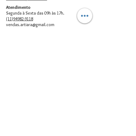
Atendimento
Segunda à Sexta das 09h às 17h.
(11)94982-9118
vendas.artiara@gmail.com
FORMAS DE PAGAMENTO
© 2023 por Artiara.
Artiara Comércio de Bijouterias em geral Ltda. - CNPJ:
00.614.301
/0001-05
vendas.artiara@gmail.com - Telefone:
(11) 94982-9118
Todos direitos reservados à Artiara - CNPJ
00.614.301
/0001-05 - São
Paulo - SP
Imagens meramente Ilustrativas. Podem existir diferenças entre as
cores e/ou estampas reais dos produtos e suas respectivas
reproduções digitais que aparecem no seu monitor; portanto, elas