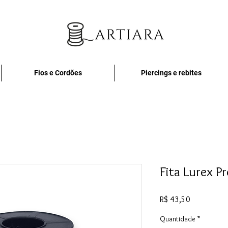
Fios e Cordões
Piercings e rebites
Fita Lurex P
Preço
R$ 43,50
Quantidade
*