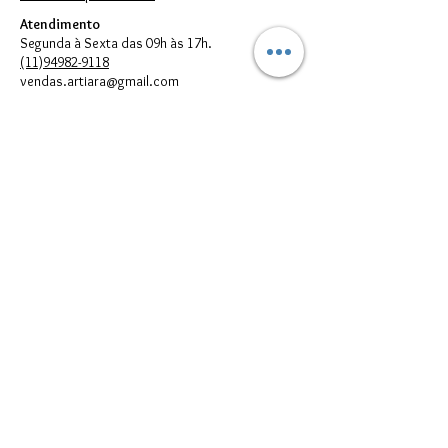
Atendimento
Segunda à Sexta das 09h às 17h.
(11)94982-9118
vendas.artiara@gmail.com
FORMAS DE PAGAMENTO
© 2023 por Artiara.
Artiara Comércio de Bijouterias em geral Ltda. - CNPJ:
00.614.301
/0001-05
vendas.artiara@gmail.com - Telefone:
(11) 94982-9118
Todos direitos reservados à Artiara - CNPJ
00.614.301
/0001-05 - São
Paulo - SP
Imagens meramente Ilustrativas. Podem existir diferenças entre as
cores e/ou estampas reais dos produtos e suas respectivas
reproduções digitais que aparecem no seu monitor; portanto, elas