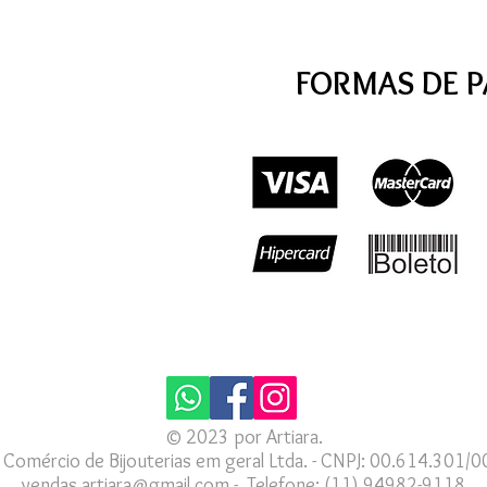
FORMAS DE 
© 2023 por Artiara.
a Comércio de Bijouterias em geral Ltda. - CNPJ: 00.614.301/
vendas.artiara@gmail.com - Telefone:
(11) 94982-9118