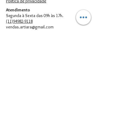
Política de privacidade
Atendimento
Segunda à Sexta das 09h às 17h.
(11)94982-9118
vendas.artiara@gmail.com
FORMAS DE PAGAMENTO
© 2023 por Artiara.
Artiara Comércio de Bijouterias em geral Ltda. - CNPJ:
00.614.301
/0001-05
vendas.artiara@gmail.com - Telefone:
(11) 94982-9118
Todos direitos reservados à Artiara - CNPJ
00.614.301
/0001-05 - São
Paulo - SP
Imagens meramente Ilustrativas. Podem existir diferenças entre as
cores e/ou estampas reais dos produtos e suas respectivas