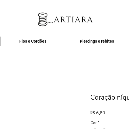
Fios e Cordões
Piercings e rebites
Coração níqu
Preço
R$ 6,80
Cor
*