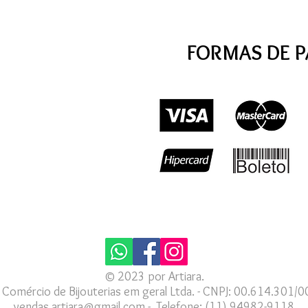
FORMAS DE 
© 2023 por Artiara.
a Comércio de Bijouterias em geral Ltda. - CNPJ: 00.614.301/
vendas.artiara@gmail.com - Telefone:
(11) 94982-9118