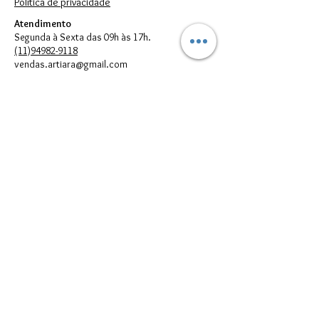
Política de privacidade
Atendimento
Segunda à Sexta das 09h às 17h.
(11)94982-9118
vendas.artiara@gmail.com
FORMAS DE PAGAMENTO
© 2023 por Artiara.
Artiara Comércio de Bijouterias em geral Ltda. - CNPJ:
00.614.301
/0001-05
vendas.artiara@gmail.com - Telefone:
(11) 94982-9118
Todos direitos reservados à Artiara - CNPJ
00.614.301
/0001-05 - São
Paulo - SP
Imagens meramente Ilustrativas. Podem existir diferenças entre as
cores e/ou estampas reais dos produtos e suas respectivas