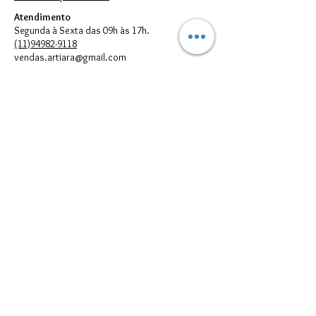
Atendimento
Segunda à Sexta das 09h às 17h.
(11)94982-9118
vendas.artiara@gmail.com
FORMAS DE PAGAMENTO
© 2023 por Artiara.
Artiara Comércio de Bijouterias em geral Ltda. - CNPJ:
00.614.301
/0001-05
vendas.artiara@gmail.com - Telefone:
(11) 94982-9118
Todos direitos reservados à Artiara - CNPJ
00.614.301
/0001-05 - São
Paulo - SP
Imagens meramente Ilustrativas. Podem existir diferenças entre as
cores e/ou estampas reais dos produtos e suas respectivas
reproduções digitais que aparecem no seu monitor; portanto, elas