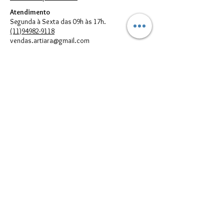
Atendimento
Segunda à Sexta das 09h às 17h.
(11)94982-9118
vendas.artiara@gmail.com
FORMAS DE PAGAMENTO
© 2023 por Artiara.
Artiara Comércio de Bijouterias em geral Ltda. - CNPJ:
00.614.301
/0001-05
vendas.artiara@gmail.com - Telefone:
(11) 94982-9118
Todos direitos reservados à Artiara - CNPJ
00.614.301
/0001-05 - São
Paulo - SP
Imagens meramente Ilustrativas. Podem existir diferenças entre as
cores e/ou estampas reais dos produtos e suas respectivas
reproduções digitais que aparecem no seu monitor; portanto, elas