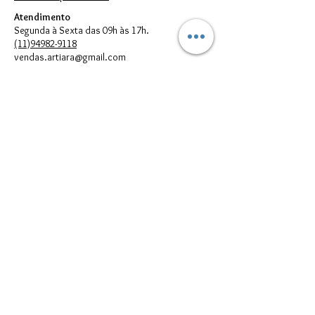
Atendimento
Segunda à Sexta das 09h às 17h.
(11)94982-9118
vendas.artiara@gmail.com
FORMAS DE PAGAMENTO
© 2023 por Artiara.
Artiara Comércio de Bijouterias em geral Ltda. - CNPJ:
00.614.301
/0001-05
vendas.artiara@gmail.com - Telefone:
(11) 94982-9118
Todos direitos reservados à Artiara - CNPJ
00.614.301
/0001-05 - São
Paulo - SP
Imagens meramente Ilustrativas. Podem existir diferenças entre as
cores e/ou estampas reais dos produtos e suas respectivas
reproduções digitais que aparecem no seu monitor; portanto, elas