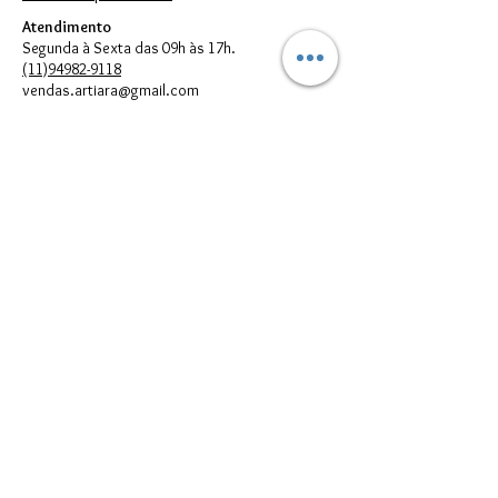
Atendimento
Segunda à Sexta das 09h às 17h.
(11)94982-9118
vendas.artiara@gmail.com
FORMAS DE PAGAMENTO
© 2023 por Artiara.
Artiara Comércio de Bijouterias em geral Ltda. - CNPJ:
00.614.301
/0001-05
vendas.artiara@gmail.com - Telefone:
(11) 94982-9118
Todos direitos reservados à Artiara - CNPJ
00.614.301
/0001-05 - São
Paulo - SP
Imagens meramente Ilustrativas. Podem existir diferenças entre as
cores e/ou estampas reais dos produtos e suas respectivas
reproduções digitais que aparecem no seu monitor; portanto, elas