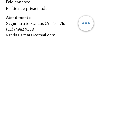
Fale conosco
Política de privacidade
Atendimento
Segunda à Sexta das 09h às 17h.
(11)94982-9118
vendas.artiara@gmail.com
FORMAS DE PAGAMENTO
© 2023 por Artiara.
Artiara Comércio de Bijouterias em geral Ltda. - CNPJ:
00.614.301
/0001-05
vendas.artiara@gmail.com - Telefone:
(11) 94982-9118
Todos direitos reservados à Artiara - CNPJ
00.614.301
/0001-05 - São
Paulo - SP