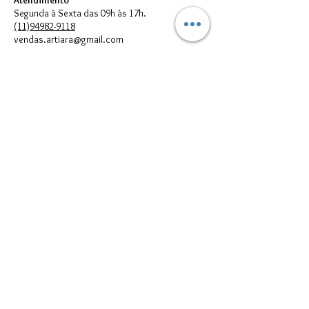
Atendimento
Segunda à Sexta das 09h às 17h.
(11)94982-9118
vendas.artiara@gmail.com
FORMAS DE PAGAMENTO
© 2023 por Artiara.
Artiara Comércio de Bijouterias em geral Ltda. - CNPJ:
00.614.301
/0001-05
vendas.artiara@gmail.com - Telefone:
(11) 94982-9118
Todos direitos reservados à Artiara - CNPJ
00.614.301
/0001-05 - São
Paulo - SP
Imagens meramente Ilustrativas. Podem existir diferenças entre as
cores e/ou estampas reais dos produtos e suas respectivas
reproduções digitais que aparecem no seu monitor; portanto, elas
devem ser utilizadas apenas como referências.