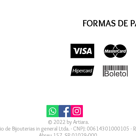
FORMAS DE 
© 2022 by Artiara.
io de Bijouterias in general Ltda. - CNPJ: 00614301000105 - R
Abreu 157, SP 01029-000