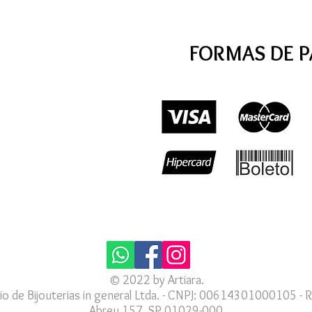
FORMAS DE 
© 2022 by Artiara.
io de Bijouterias in general Ltda. - CNPJ: 00614301000105 - R
Abreu 157, SP 01029-000