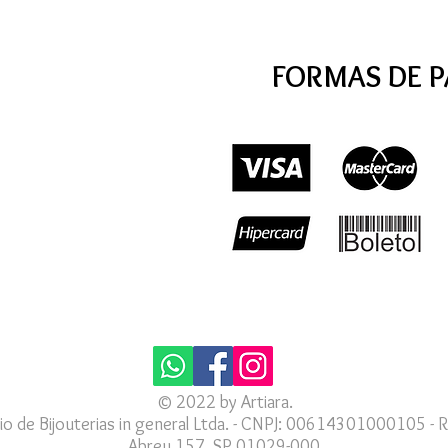
FORMAS DE 
© 2022 by Artiara.
io de Bijouterias in general Ltda. - CNPJ: 00614301000105 - R
Abreu 157, SP 01029-000