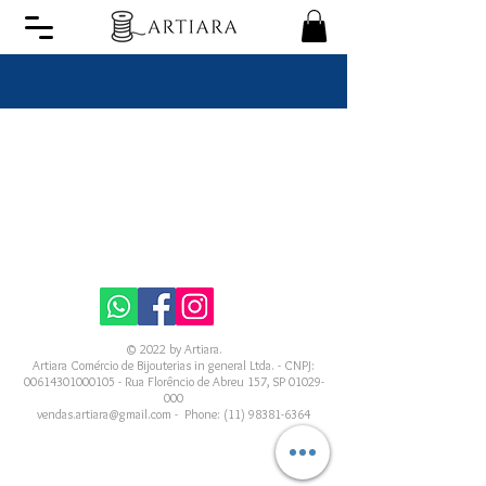
© 2022 by Artiara.
Artiara Comércio de Bijouterias in general Ltda. - CNPJ:
00614301000105
- Rua Florêncio de Abreu 157, SP
01029-
000
vendas.artiara@gmail.com
-
Phone:
(11) 98381-6364